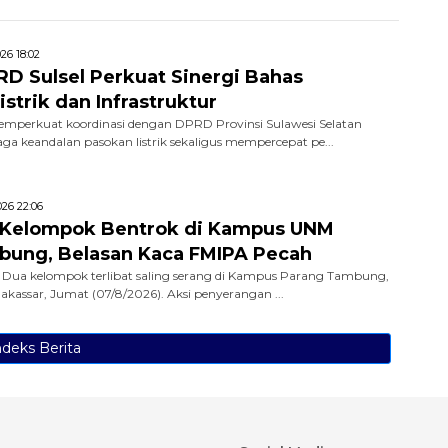
26 18:02
D Sulsel Perkuat Sinergi Bahas
strik dan Infrastruktur
emperkuat koordinasi dengan DPRD Provinsi Sulawesi Selatan
aga keandalan pasokan listrik sekaligus mempercepat pe...
26 22:06
 Kelompok Bentrok di Kampus UNM
bung, Belasan Kaca FMIPA Pecah
Dua kelompok terlibat saling serang di Kampus Parang Tambung,
Makassar, Jumat (07/8/2026). Aksi penyerangan ...
ndeks Berita