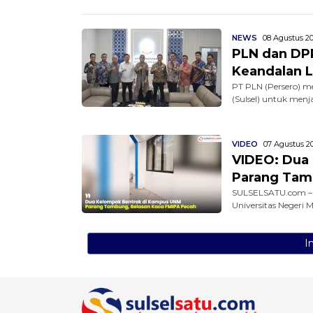
NEWS
08 Agustus 20
PLN dan DPR
Keandalan Li
PT PLN (Persero) m
(Sulsel) untuk menj
VIDEO
07 Agustus 20
VIDEO: Dua
Parang Tam
SULSELSATU.com – 
Universitas Negeri 
I