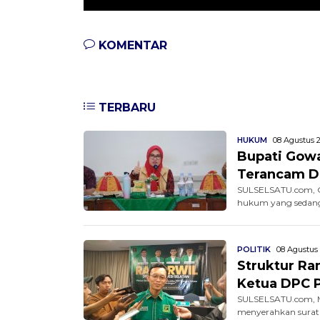
KOMENTAR
TERBARU
HUKUM
08 Agustus 2
Bupati Gowa
Terancam D
SULSELSATU.com, G
hukum yang sedang b
POLITIK
08 Agustus 
Struktur Ra
Ketua DPC 
SULSELSATU.com, M
menyerahkan surat 