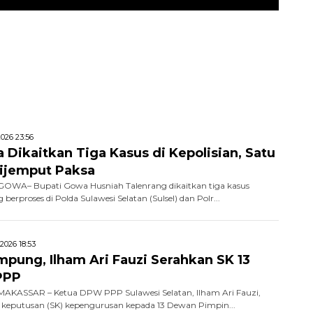
026 23:56
 Dikaitkan Tiga Kasus di Kepolisian, Satu
ijemput Paksa
OWA– Bupati Gowa Husniah Talenrang dikaitkan tiga kasus
erproses di Polda Sulawesi Selatan (Sulsel) dan Polr...
2026 18:53
mpung, Ilham Ari Fauzi Serahkan SK 13
PPP
AKASSAR – Ketua DPW PPP Sulawesi Selatan, Ilham Ari Fauzi,
keputusan (SK) kepengurusan kepada 13 Dewan Pimpin...