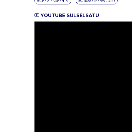
#Chaidir Suhartini
#Pilkada Maros 2020
YOUTUBE SULSELSATU