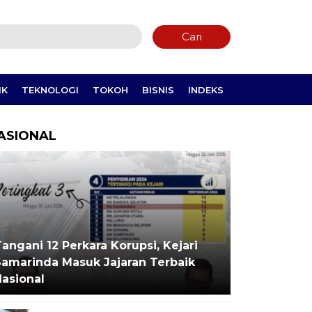
Cari
IK
TEKNOLOGI
TOKOH
BISNIS
INDEKS
ASIONAL
angani 12 Perkara Korupsi, Kejari
Samarinda Masuk Jajaran Terbaik
Nasional