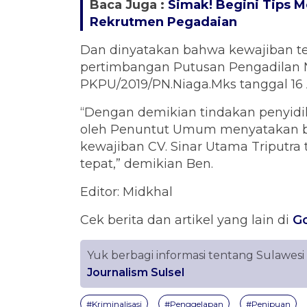
Baca Juga :
Simak! Begini Tips 
Rekrutmen Pegadaian
Dan dinyatakan bahwa kewajiban te
pertimbangan Putusan Pengadilan N
PKPU/2019/PN.Niaga.Mks tanggal 16 A
“Dengan demikian tindakan penyidi
oleh Penuntut Umum menyatakan b
kewajiban CV. Sinar Utama Triputra
tepat,” demikian Ben.
Editor: Midkhal
Cek berita dan artikel yang lain di
G
Yuk berbagi informasi tentang Sulawesi
Journalism Sulsel
#Kriminalisasi
#Penggelapan
#Penipuan