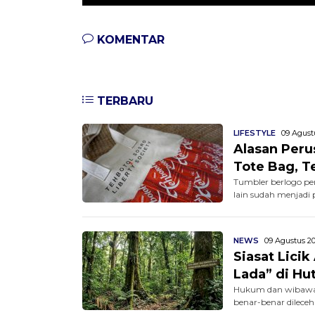
KOMENTAR
TERBARU
LIFESTYLE
09 Agustu
Alasan Per
Tote Bag, Te
Tumbler berlogo pe
lain sudah menjadi
NEWS
09 Agustus 20
Siasat Lici
Lada” di Hu
Hukum dan wibawa 
benar-benar dilecehk