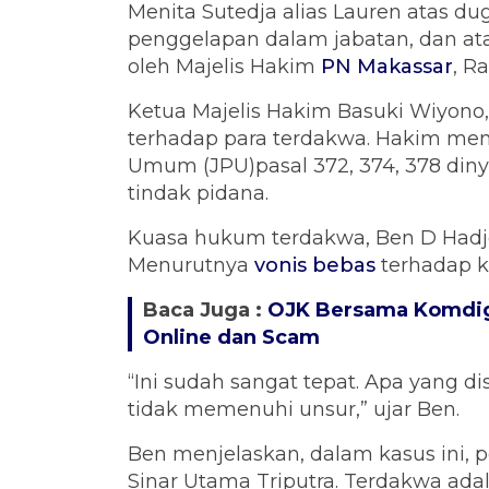
Menita Sutedja alias Lauren atas d
penggelapan dalam jabatan, dan a
oleh Majelis Hakim
PN Makassar
, R
Ketua Majelis Hakim Basuki Wiyon
terhadap para terdakwa. Hakim men
Umum (JPU)pasal 372, 374, 378 diny
tindak pidana.
Kuasa hukum terdakwa, Ben D Hadj
Menurutnya
vonis bebas
terhadap k
Baca Juga :
OJK Bersama Komdigi
Online dan Scam
“Ini sudah sangat tepat. Apa yang
tidak memenuhi unsur,” ujar Ben.
Ben menjelaskan, dalam kasus ini, p
Sinar Utama Triputra. Terdakwa ad