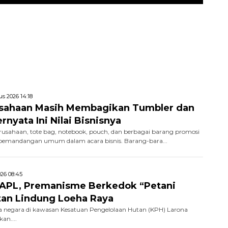
s 2026 14:18
usahaan Masih Membagikan Tumbler dan
rnyata Ini Nilai Bisnisnya
rusahaan, tote bag, notebook, pouch, dan berbagai barang promosi
 pemandangan umum dalam acara bisnis. Barang-bara...
26 08:45
k APL, Premanisme Berkedok “Petani
tan Lindung Loeha Raya
negara di kawasan Kesatuan Pengelolaan Hutan (KPH) Larona
an....