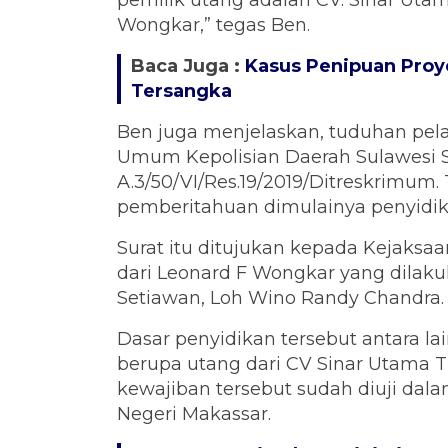
pemilik utang adalah CV. Sinar Utam
Wongkar,” tegas Ben.
Baca Juga :
Kasus Penipuan Proye
Tersangka
Ben juga menjelaskan, tuduhan pel
Umum Kepolisian Daerah Sulawesi S
A.3/50/VI/Res.19/2019/Ditreskrimum. 
pemberitahuan dimulainya penyidik
Surat itu ditujukan kepada Kejaksaan
dari Leonard F Wongkar yang dila
Setiawan, Loh Wino Randy Chandra.
Dasar penyidikan tersebut antara l
berupa utang dari CV Sinar Utama Tr
kewajiban tersebut sudah diuji dal
Negeri Makassar.