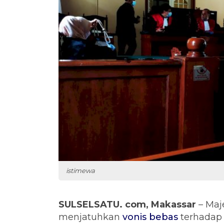
istimewa
SULSELSATU. com, Makassar
– Maj
menjatuhkan
vonis bebas
terhadap 