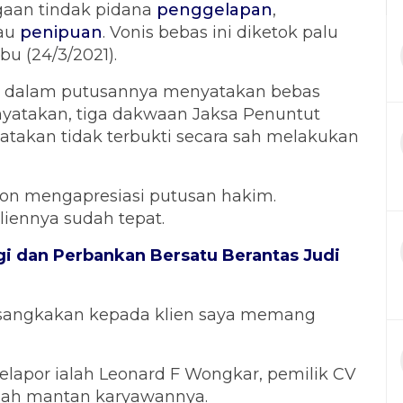
ugaan tindak pidana
penggelapan
,
tau
penipuan
. Vonis bebas ini diketok palu
abu (24/3/2021).
o, dalam putusannya menyatakan bebas
yatakan, tiga dakwaan Jaksa Penuntut
atakan tidak terbukti secara sah melakukan
on mengapresiasi putusan hakim.
liennya sudah tepat.
 dan Perbankan Bersatu Berantas Judi
 disangkakan kepada klien saya memang
elapor ialah Leonard F Wongkar, pemilik CV
alah mantan karyawannya.