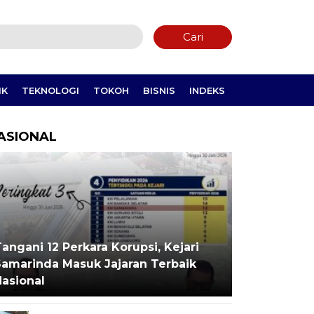
Cari
IK
TEKNOLOGI
TOKOH
BISNIS
INDEKS
ASIONAL
angani 12 Perkara Korupsi, Kejari
Samarinda Masuk Jajaran Terbaik
Nasional