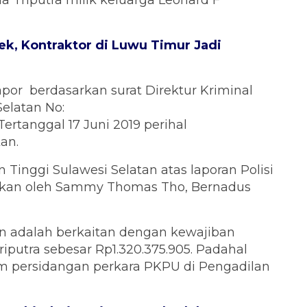
a Triputra milik keluarga Leonard F
k, Kontraktor di Luwu Timur Jadi
apor
berdasarkan surat Direktur Kriminal
elatan No:
Tertanggal 17 Juni 2019 perihal
an.
 Tinggi Sulawesi Selatan atas laporan Polisi
kukan oleh Sammy Thomas Tho, Bernadus
ain adalah berkaitan dengan kewajiban
iputra sebesar Rp1.320.375.905. Padahal
am persidangan perkara PKPU di Pengadilan