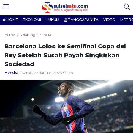
HOME
EKONOMI
HUKUM
TANGGAPAN'TA
VIDEO
METR
Home
Olahraga
Bola
Barcelona Lolos ke Semifinal Copa del
Rey Setelah Susah Payah Singkirkan
Sociedad
Hendra
Kamis, 26 Januari 2023 09:44