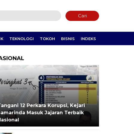
Cari
IK
TEKNOLOGI
TOKOH
BISNIS
INDEKS
ASIONAL
angani 12 Perkara Korupsi, Kejari
Samarinda Masuk Jajaran Terbaik
Nasional