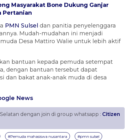
eng Masyarakat Bone Dukung Ganjar
n Pertanian
da
PMN Sulsel
dan panitia penyelenggara
hannya. Mudah-mudahan ini menjadi
uda Desa Mattiro Walie untuk lebih aktif
an bantuan kepada pemuda setempat
a, dengan bantuan tersebut dapat
 dan bakat anak-anak muda di desa
oogle News
 Selatan dengan join di group whatsapp :
Citizen
#Pemuda mahasiswa nusantara
#pmn sulsel