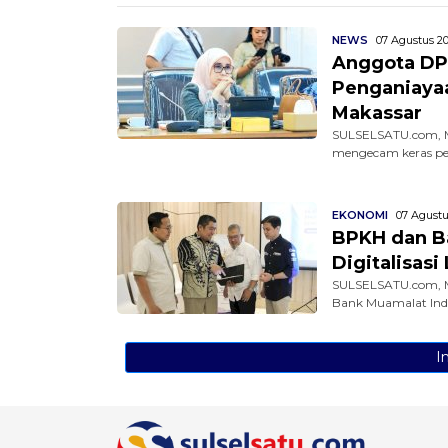
NEWS
07 Agustus 20
Anggota DP
Penganiaya
Makassar
SULSELSATU.com, M
mengecam keras pen
EKONOMI
07 Agustu
BPKH dan Ba
Digitalisas
SULSELSATU.com, M
Bank Muamalat Indo
I