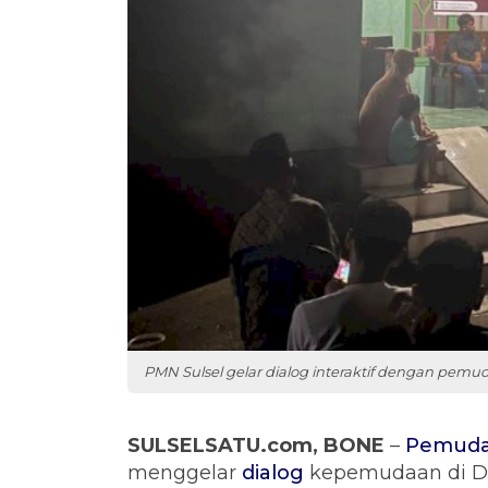
PMN Sulsel gelar dialog interaktif dengan pem
SULSELSATU.com, BONE
–
Pemuda
menggelar
dialog
kepemudaan di De