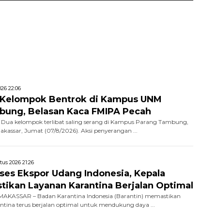
26 22:06
 Kelompok Bentrok di Kampus UNM
bung, Belasan Kaca FMIPA Pecah
Dua kelompok terlibat saling serang di Kampus Parang Tambung,
Makassar, Jumat (07/8/2026). Aksi penyerangan ...
tus 2026 21:26
kses Ekspor Udang Indonesia, Kepala
stikan Layanan Karantina Berjalan Optimal
AKASSAR – Badan Karantina Indonesia (Barantin) memastikan
ntina terus berjalan optimal untuk mendukung daya ...