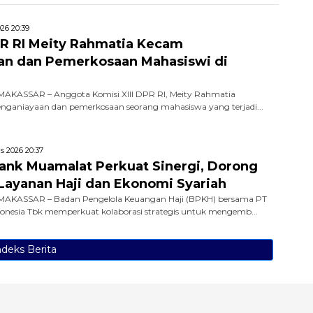
26 20:39
R RI Meity Rahmatia Kecam
an dan Pemerkosaan Mahasiswi di
AKASSAR – Anggota Komisi XIII DPR RI, Meity Rahmatia
ganiayaan dan pemerkosaan seorang mahasiswa yang terjadi...
s 2026 20:37
nk Muamalat Perkuat Sinergi, Dorong
i Layanan Haji dan Ekonomi Syariah
AKASSAR – Badan Pengelola Keuangan Haji (BPKH) bersama PT
nesia Tbk memperkuat kolaborasi strategis untuk mengemb...
ndeks Berita