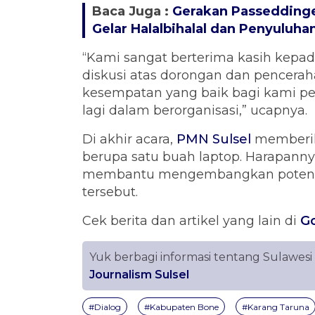
Baca Juga :
Gerakan Passedding
Gelar Halalbihalal dan Penyuluha
“Kami sangat berterima kasih kepa
diskusi atas dorongan dan pencera
kesempatan yang baik bagi kami pem
lagi dalam berorganisasi,” ucapnya.
Di akhir acara,
PMN Sulsel
memberik
berupa satu buah laptop. Harapanny
membantu mengembangkan potensi
tersebut.
Cek berita dan artikel yang lain di
G
Yuk berbagi informasi tentang Sulawesi
Journalism Sulsel
#Dialog
#Kabupaten Bone
#Karang Taruna