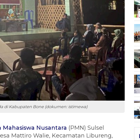
uda di Kabupaten Bone (dokumen: istimewa)
 Mahasiswa Nusantara
(PMN) Sulsel
sa Mattiro Walie, Kecamatan Libureng,