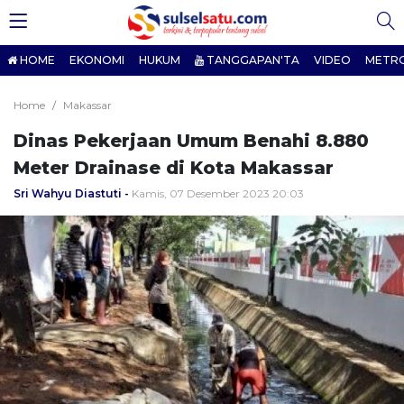
HOME
EKONOMI
HUKUM
TANGGAPAN'TA
VIDEO
METR
Home
Makassar
Dinas Pekerjaan Umum Benahi 8.880
Meter Drainase di Kota Makassar
Sri Wahyu Diastuti
Kamis, 07 Desember 2023 20:03