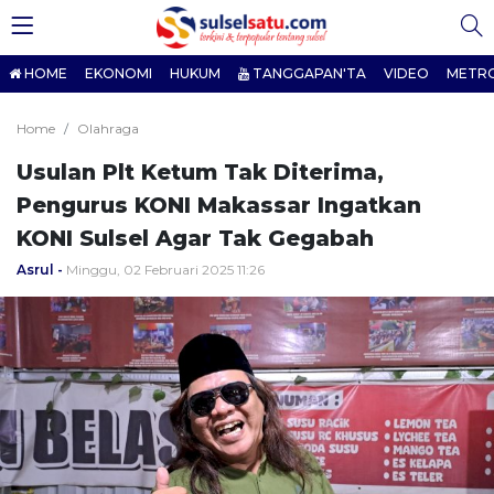
HOME
EKONOMI
HUKUM
TANGGAPAN'TA
VIDEO
METR
Home
Olahraga
Usulan Plt Ketum Tak Diterima,
Pengurus KONI Makassar Ingatkan
KONI Sulsel Agar Tak Gegabah
Asrul
Minggu, 02 Februari 2025 11:26