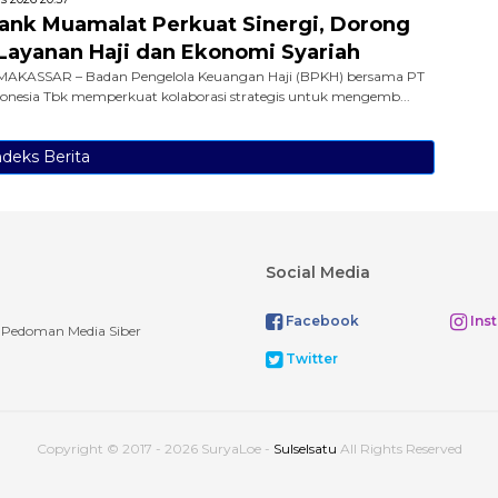
nk Muamalat Perkuat Sinergi, Dorong
i Layanan Haji dan Ekonomi Syariah
AKASSAR – Badan Pengelola Keuangan Haji (BPKH) bersama PT
nesia Tbk memperkuat kolaborasi strategis untuk mengemb...
ndeks Berita
Social Media
Facebook
Ins
Pedoman Media Siber
Twitter
Copyright © 2017 - 2026 SuryaLoe -
Sulselsatu
All Rights Reserved