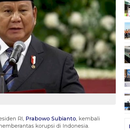
esiden RI,
Prabowo Subianto
, kembali
berantas korupsi di Indonesia.