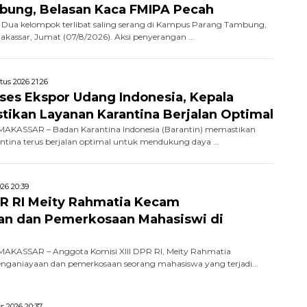
bung, Belasan Kaca FMIPA Pecah
Dua kelompok terlibat saling serang di Kampus Parang Tambung,
Makassar, Jumat (07/8/2026). Aksi penyerangan ...
tus 2026 21:26
kses Ekspor Udang Indonesia, Kepala
stikan Layanan Karantina Berjalan Optimal
AKASSAR – Badan Karantina Indonesia (Barantin) memastikan
ntina terus berjalan optimal untuk mendukung daya ...
26 20:39
R RI Meity Rahmatia Kecam
an dan Pemerkosaan Mahasiswi di
AKASSAR – Anggota Komisi XIII DPR RI, Meity Rahmatia
ganiayaan dan pemerkosaan seorang mahasiswa yang terjadi...
s 2026 20:37