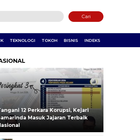
Cari
IK
TEKNOLOGI
TOKOH
BISNIS
INDEKS
ASIONAL
angani 12 Perkara Korupsi, Kejari
Samarinda Masuk Jajaran Terbaik
Nasional