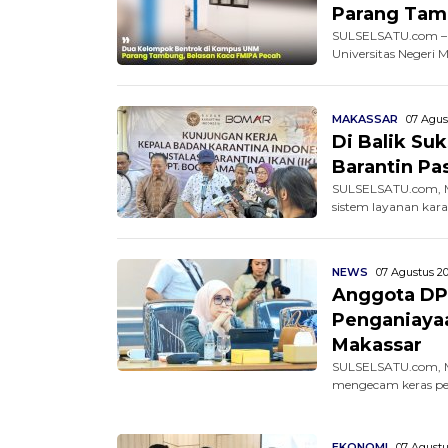
Parang Tam
SULSELSATU.com – 
Universitas Negeri 
MAKASSAR
07 Agus
Di Balik Su
Barantin Pa
SULSELSATU.com, M
sistem layanan kara
NEWS
07 Agustus 20
Anggota DP
Penganiaya
Makassar
SULSELSATU.com, M
mengecam keras pen
EKONOMI
07 Agustu