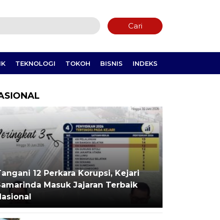
Cari
IK
TEKNOLOGI
TOKOH
BISNIS
INDEKS
ASIONAL
angani 12 Perkara Korupsi, Kejari
Samarinda Masuk Jajaran Terbaik
Nasional