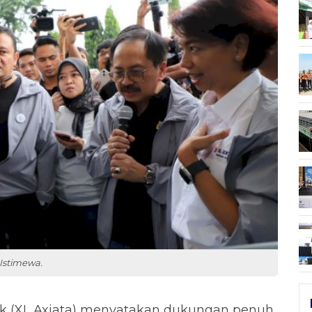
 Istimewa.
k (XL Axiata) menyatakan dukungan penuh