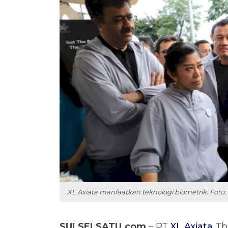
XL Axiata manfaatkan teknologi biometrik. Foto:
SULSELSATU.com
– PT
XL Axiata
Tb