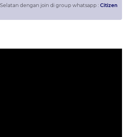
 Selatan dengan join di group whatsapp :
Citizen