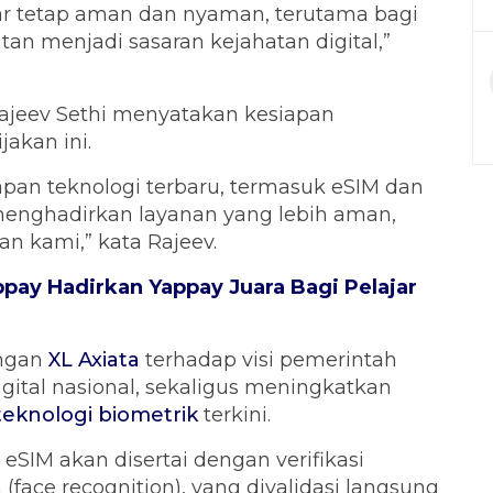
gar tetap aman dan nyaman, terutama bagi
an menjadi sasaran kejahatan digital,”
ajeev Sethi menyatakan kesiapan
akan ini.
apan teknologi terbaru, termasuk eSIM dan
i menghadirkan layanan yang lebih aman,
an kami,” kata Rajeev.
ppay Hadirkan Yappay Juara Bagi Pelajar
ungan
XL Axiata
terhadap visi pemerintah
ital nasional, sekaligus meningkatkan
teknologi biometrik
terkini.
SIM akan disertai dengan verifikasi
(face recognition), yang divalidasi langsung