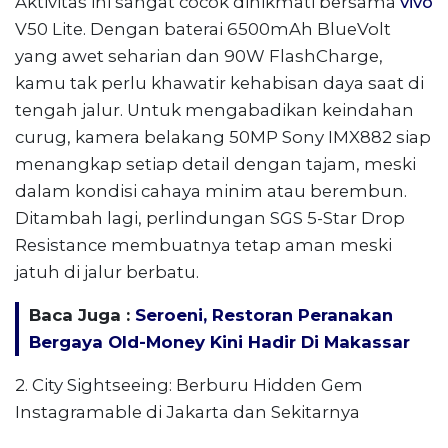
Aktivitas ini sangat cocok dinikmati bersama
vivo
V50 Lite. Dengan baterai 6500mAh BlueVolt
yang awet seharian dan 90W FlashCharge,
kamu tak perlu khawatir kehabisan daya saat di
tengah jalur. Untuk mengabadikan keindahan
curug, kamera belakang 50MP Sony IMX882 siap
menangkap setiap detail dengan tajam, meski
dalam kondisi cahaya minim atau berembun.
Ditambah lagi, perlindungan SGS 5-Star Drop
Resistance membuatnya tetap aman meski
jatuh di jalur berbatu.
Baca Juga :
Seroeni, Restoran Peranakan
Bergaya Old-Money Kini Hadir Di Makassar
2. City Sightseeing: Berburu Hidden Gem
Instagramable di Jakarta dan Sekitarnya