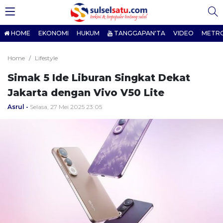
HOME
EKONOMI
HUKUM
TANGGAPAN'TA
VIDEO
METR
Home
Lifestyle
Simak 5 Ide Liburan Singkat Dekat
Jakarta dengan Vivo V50 Lite
Asrul
Selasa, 27 Mei 2025 23:05