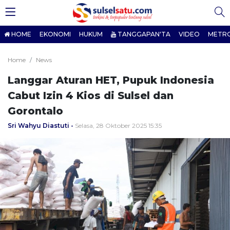
HOME
EKONOMI
HUKUM
TANGGAPAN'TA
VIDEO
METR
Home
News
Langgar Aturan HET, Pupuk Indonesia
Cabut Izin 4 Kios di Sulsel dan
Gorontalo
Sri Wahyu Diastuti
Selasa, 28 Oktober 2025 15:35