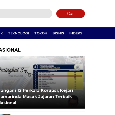
Cari
IK
TEKNOLOGI
TOKOH
BISNIS
INDEKS
ASIONAL
angani 12 Perkara Korupsi, Kejari
Samarinda Masuk Jajaran Terbaik
Nasional