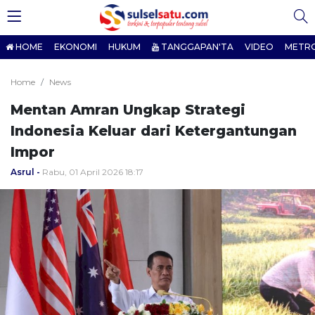
HOME
EKONOMI
HUKUM
TANGGAPAN'TA
VIDEO
METR
Home
News
Mentan Amran Ungkap Strategi
Indonesia Keluar dari Ketergantungan
Impor
Asrul
Rabu, 01 April 2026 18:17