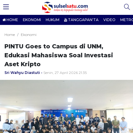
HOME
EKONOMI
HUKUM
TANGGAPAN'TA
VIDEO
METR
Home
Ekonomi
PINTU Goes to Campus di UNM,
Edukasi Mahasiswa Soal Investasi
Aset Kripto
Sri Wahyu Diastuti
Senin, 27 April 2026 21:35