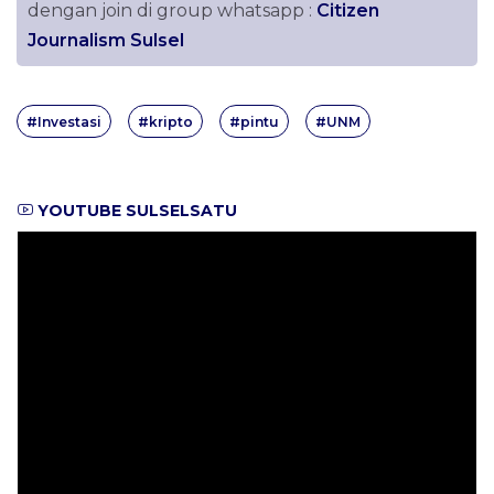
dengan join di group whatsapp :
Citizen
Journalism Sulsel
#Investasi
#kripto
#pintu
#UNM
YOUTUBE SULSELSATU