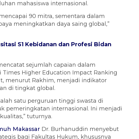
luhan mahasiswa internasional.
 mencapai 90 mitra, sementara dalam
 upaya meningkatkan daya saing global,”
itasi S1 Kebidanan dan Profesi Bidan
mencatat sejumlah capaian dalam
ti Times Higher Education Impact Ranking
ut, menurut Rakhim, menjadi indikator
 di tingkat global.
lah satu perguruan tinggi swasta di
 pemeringkatan internasional. Ini menjadi
ualitas,” tuturnya.
muh Makassar
Dr. Burhanuddin menyebut
tegis bagi Fakultas Hukum, khususnya