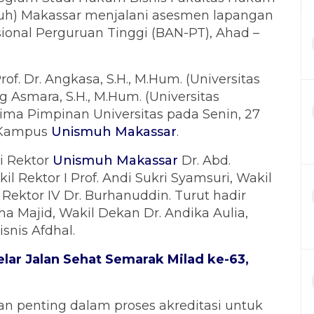
h) Makassar menjalani asesmen lapangan
sional Perguruan Tinggi (BAN-PT), Ahad –
Prof. Dr. Angkasa, S.H., M.Hum. (Universitas
g Asmara, S.H., M.Hum. (Universitas
rima Pimpinan Universitas pada Senin, 27
, Kampus
Unismuh Makassar
.
i Rektor
Unismuh Makassar
Dr. Abd.
 Rektor I Prof. Andi Sukri Syamsuri, Wakil
il Rektor IV Dr. Burhanuddin. Turut hadir
ha Majid, Wakil Dekan Dr. Andika Aulia,
snis Afdhal.
ar Jalan Sehat Semarak Milad ke-63,
n penting dalam proses akreditasi untuk