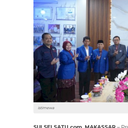
istimewa
SULSELSATU.com, MAKASSAR
– Pr