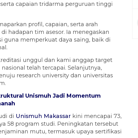
 serta capaian tridarma perguruan tinggi
arkan profil, capaian, serta arah
di hadapan tim asesor. Ia menegaskan
i guna memperkuat daya saing, baik di
al.
reditasi unggul dan kami anggap target
nasional telah tercapai. Selanjutnya,
uju research university dan universitas
im.
Struktural Unismuh Jadi Momentum
manah
udi di
Unismuh Makassar
kini mencapai 73,
ya 58 program studi. Peningkatan tersebut
enjaminan mutu, termasuk upaya sertifikasi