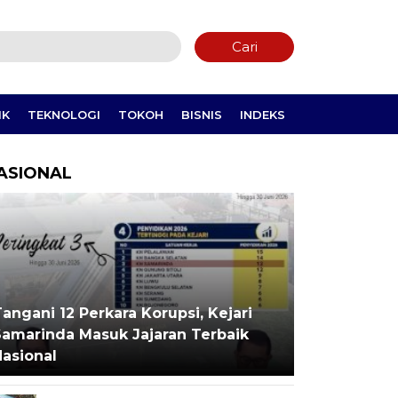
Cari
IK
TEKNOLOGI
TOKOH
BISNIS
INDEKS
ASIONAL
angani 12 Perkara Korupsi, Kejari
Samarinda Masuk Jajaran Terbaik
Nasional