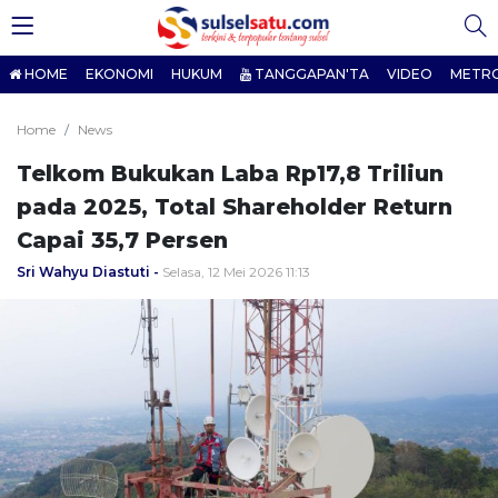
HOME
EKONOMI
HUKUM
TANGGAPAN'TA
VIDEO
METR
Home
News
Telkom Bukukan Laba Rp17,8 Triliun
pada 2025, Total Shareholder Return
Capai 35,7 Persen
Sri Wahyu Diastuti
Selasa, 12 Mei 2026 11:13