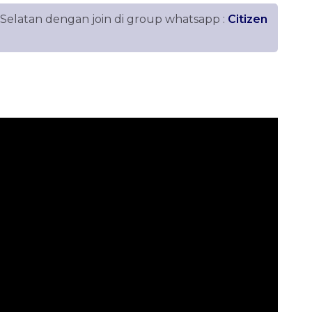
 Selatan dengan join di group whatsapp :
Citizen