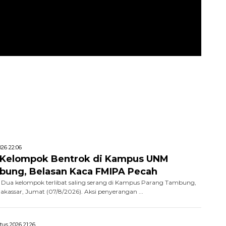
26 22:06
 Kelompok Bentrok di Kampus UNM
bung, Belasan Kaca FMIPA Pecah
Dua kelompok terlibat saling serang di Kampus Parang Tambung,
Makassar, Jumat (07/8/2026). Aksi penyerangan ...
tus 2026 21:26