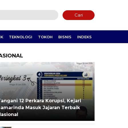
Cari
IK
TEKNOLOGI
TOKOH
BISNIS
INDEKS
ASIONAL
angani 12 Perkara Korupsi, Kejari
Samarinda Masuk Jajaran Terbaik
Nasional