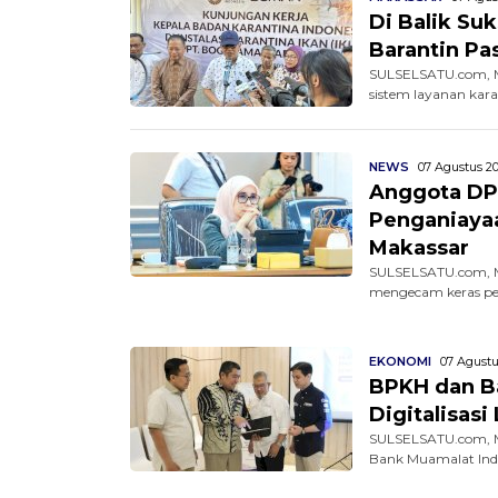
Di Balik Su
Barantin Pa
SULSELSATU.com, M
sistem layanan kara
NEWS
07 Agustus 20
Anggota DP
Penganiaya
Makassar
SULSELSATU.com, M
mengecam keras pen
EKONOMI
07 Agustu
BPKH dan Ba
Digitalisas
SULSELSATU.com, M
Bank Muamalat Indo