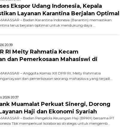
kses Ekspor Udang Indonesia, Kepala
stikan Layanan Karantina Berjalan Optimal
AKASSAR – Badan Karantina Indonesia (Barantin) memastikan
ntina terus berjalan optimal untuk mendukung daya ...
26 20:39
R RI Meity Rahmatia Kecam
an dan Pemerkosaan Mahasiswi di
AKASSAR – Anggota Komisi XIII DPR RI, Meity Rahmatia
ganiayaan dan pemerkosaan seorang mahasiswa yang terjadi...
s 2026 20:37
nk Muamalat Perkuat Sinergi, Dorong
i Layanan Haji dan Ekonomi Syariah
AKASSAR – Badan Pengelola Keuangan Haji (BPKH) bersama PT
nesia Tbk memperkuat kolaborasi strategis untuk mengemb...