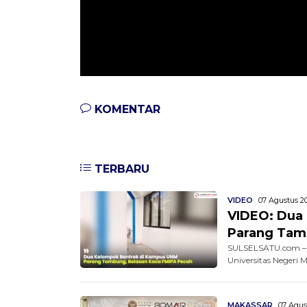
KOMENTAR
TERBARU
VIDEO
07 Agustus 20
VIDEO: Dua
Parang Tam
SULSELSATU.com – 
Universitas Negeri 
MAKASSAR
07 Agus