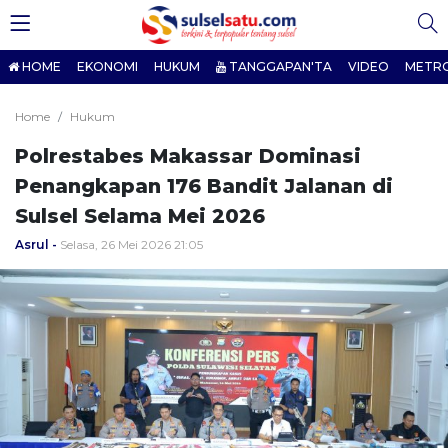
HOME
EKONOMI
HUKUM
TANGGAPAN'TA
VIDEO
METR
Home
Hukum
Polrestabes Makassar Dominasi
Penangkapan 176 Bandit Jalanan di
Sulsel Selama Mei 2026
Asrul
Selasa, 26 Mei 2026 21:05