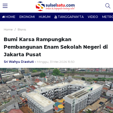
HOME
EKONOMI
HUKUM
TANGGAPAN'TA
VIDEO
METR
Home
Bisnis
Bumi Karsa Rampungkan
Pembangunan Enam Sekolah Negeri di
Jakarta Pusat
Sri Wahyu Diastuti
Minggu, 31 Mei 2026 15:50