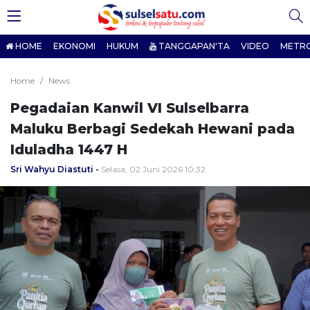
HOME
EKONOMI
HUKUM
TANGGAPAN'TA
VIDEO
METR
Home
News
Pegadaian Kanwil VI Sulselbarra
Maluku Berbagi Sedekah Hewani pada
Iduladha 1447 H
Sri Wahyu Diastuti
Selasa, 02 Juni 2026 10:32