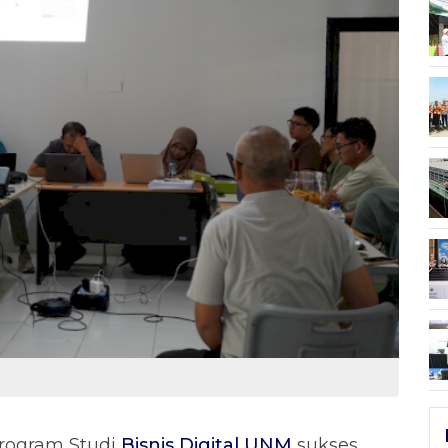
rogram Studi
Bisnis Digital UNM
sukses