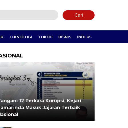
Cari
IK
TEKNOLOGI
TOKOH
BISNIS
INDEKS
ASIONAL
angani 12 Perkara Korupsi, Kejari
Samarinda Masuk Jajaran Terbaik
Nasional