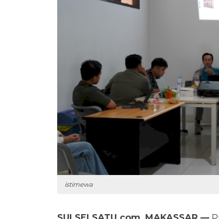
istimewa
SULSELSATU.com, MAKASSAR —
P