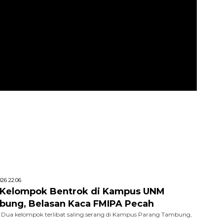
26 22:06
 Kelompok Bentrok di Kampus UNM
bung, Belasan Kaca FMIPA Pecah
Dua kelompok terlibat saling serang di Kampus Parang Tambung,