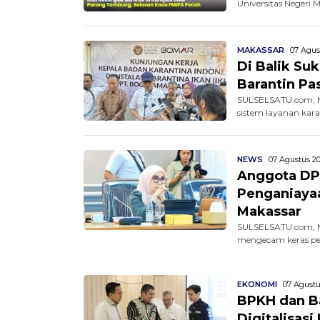
Universitas Negeri 
MAKASSAR
07 Agus
Di Balik Su
Barantin Pa
SULSELSATU.com, M
sistem layanan kara
NEWS
07 Agustus 20
Anggota DP
Penganiaya
Makassar
SULSELSATU.com, M
mengecam keras pen
EKONOMI
07 Agustu
BPKH dan Ba
Digitalisas