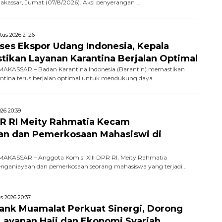
Makassar, Jumat (07/8/2026). Aksi penyerangan ...
tus 2026 21:26
kses Ekspor Udang Indonesia, Kepala
stikan Layanan Karantina Berjalan Optimal
AKASSAR – Badan Karantina Indonesia (Barantin) memastikan
ntina terus berjalan optimal untuk mendukung daya ...
26 20:39
R RI Meity Rahmatia Kecam
an dan Pemerkosaan Mahasiswi di
AKASSAR – Anggota Komisi XIII DPR RI, Meity Rahmatia
ganiayaan dan pemerkosaan seorang mahasiswa yang terjadi...
s 2026 20:37
nk Muamalat Perkuat Sinergi, Dorong
i Layanan Haji dan Ekonomi Syariah