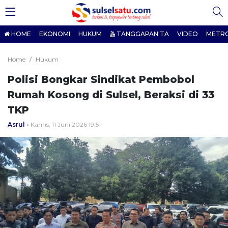
HOME
EKONOMI
HUKUM
TANGGAPAN'TA
VIDEO
METR
Home
Hukum
Polisi Bongkar Sindikat Pembobol
Rumah Kosong di Sulsel, Beraksi di 33
TKP
Asrul
Kamis, 11 Juni 2026 19:51