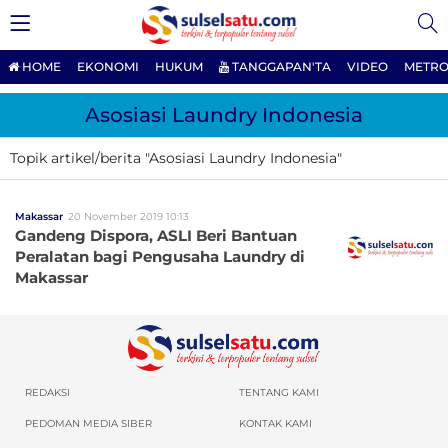
HOME
EKONOMI
HUKUM
TANGGAPAN'TA
VIDEO
METRO
Asosiasi Laundry Indonesia
Topik artikel/berita "Asosiasi Laundry Indonesia"
Makassar
20 November 2019 10:13
Gandeng Dispora, ASLI Beri Bantuan
Peralatan bagi Pengusaha Laundry di
Makassar
REDAKSI
TENTANG KAMI
PEDOMAN MEDIA SIBER
KONTAK KAMI