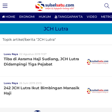
HOME
EKONOMI
HUKUM
TANGGAPAN'TA
VIDEO
METRO
JCH Lutra
Topik artikel/berita "JCH Lutra"
Luwu Raya
02 Agustus 2019 11:57
Tiba di Asrama Haji Sudiang, JCH Lutra
Didampingi Tiga Pejabat
Luwu Raya
26 Juni 2019 23:15
242 JCH Lutra Ikut Bimbingan Manasik
Haji