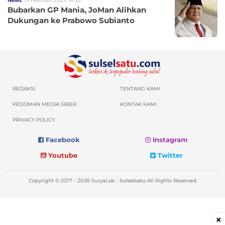
News
15 Februari 2023 14:30
Bubarkan GP Mania, JoMan Alihkan
Dukungan ke Prabowo Subianto
REDAKSI
TENTANG KAMI
PEDOMAN MEDIA SIBER
KONTAK KAMI
PRIVACY POLICY
Facebook
Instagram
Youtube
Twitter
Copyright © 2017 - 2026 SuryaLoe -
Sulselsatu
All Rights Reserved
×