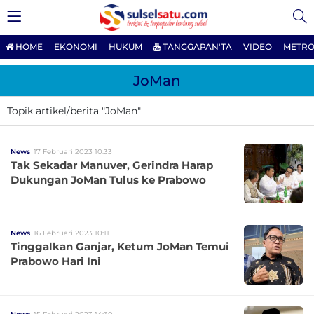
HOME
EKONOMI
HUKUM
TANGGAPAN'TA
VIDEO
METRO
JoMan
Topik artikel/berita "JoMan"
News
17 Februari 2023 10:33
Tak Sekadar Manuver, Gerindra Harap
Dukungan JoMan Tulus ke Prabowo
News
16 Februari 2023 10:11
Tinggalkan Ganjar, Ketum JoMan Temui
Prabowo Hari Ini