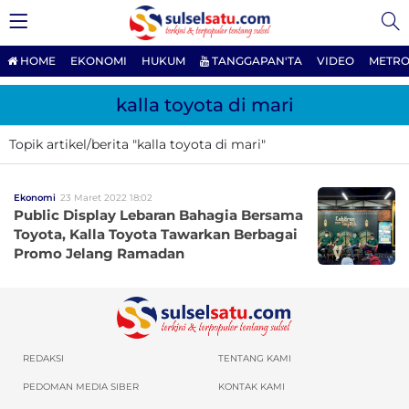
HOME
EKONOMI
HUKUM
TANGGAPAN'TA
VIDEO
METRO
kalla toyota di mari
Topik artikel/berita "kalla toyota di mari"
Ekonomi
23 Maret 2022 18:02
Public Display Lebaran Bahagia Bersama
Toyota, Kalla Toyota Tawarkan Berbagai
Promo Jelang Ramadan
REDAKSI
TENTANG KAMI
PEDOMAN MEDIA SIBER
KONTAK KAMI