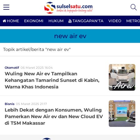
HOME
EKONOMI
HUKUM
TANGGAPAN'TA
VIDEO
METRO
new air ev
Topik artikel/berita "new air ev"
Otomotif
06 Maret 2025 16:04
Wuling New Air ev Tampilkan
Kehangatan Tamarind Sunset di Kabin,
Warna Khas Indonesia
Bisnis
05 Maret 2025 21:17
Lebih Dekat dengan Konsumen, Wuling
Pamerkan New Air ev dan New Cloud EV
di TSM Makassar