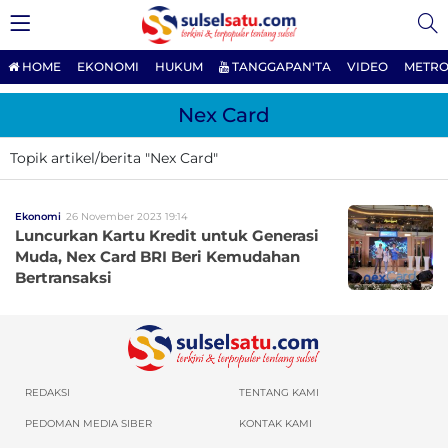
HOME
EKONOMI
HUKUM
TANGGAPAN'TA
VIDEO
METRO
Nex Card
Topik artikel/berita "Nex Card"
Ekonomi
26 November 2023 19:14
Luncurkan Kartu Kredit untuk Generasi
Muda, Nex Card BRI Beri Kemudahan
Bertransaksi
REDAKSI
TENTANG KAMI
PEDOMAN MEDIA SIBER
KONTAK KAMI