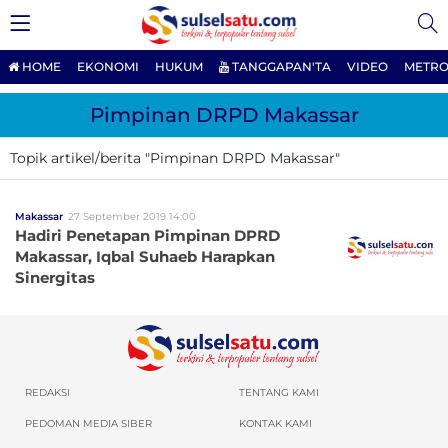
HOME
EKONOMI
HUKUM
TANGGAPAN'TA
VIDEO
METRO
Pimpinan DRPD Makassar
Topik artikel/berita "Pimpinan DRPD Makassar"
Makassar
27 September 2019 14:00
Hadiri Penetapan Pimpinan DPRD
Makassar, Iqbal Suhaeb Harapkan
Sinergitas
REDAKSI
TENTANG KAMI
PEDOMAN MEDIA SIBER
KONTAK KAMI