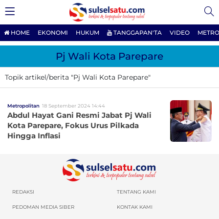
HOME
EKONOMI
HUKUM
TANGGAPAN'TA
VIDEO
METRO
Pj Wali Kota Parepare
Topik artikel/berita "Pj Wali Kota Parepare"
Metropolitan
18 September 2024 14:44
Abdul Hayat Gani Resmi Jabat Pj Wali
Kota Parepare, Fokus Urus Pilkada
Hingga Inflasi
REDAKSI
TENTANG KAMI
PEDOMAN MEDIA SIBER
KONTAK KAMI