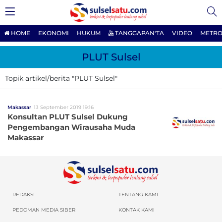
HOME
EKONOMI
HUKUM
TANGGAPAN'TA
VIDEO
METRO
PLUT Sulsel
Topik artikel/berita "PLUT Sulsel"
Makassar
13 September 2019 19:16
Konsultan PLUT Sulsel Dukung
Pengembangan Wirausaha Muda
Makassar
REDAKSI
TENTANG KAMI
PEDOMAN MEDIA SIBER
KONTAK KAMI