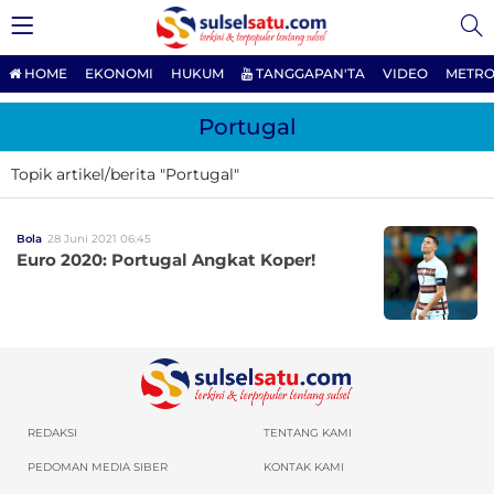
HOME
EKONOMI
HUKUM
TANGGAPAN'TA
VIDEO
METRO
Portugal
Topik artikel/berita "Portugal"
Bola
28 Juni 2021 06:45
Euro 2020: Portugal Angkat Koper!
REDAKSI
TENTANG KAMI
PEDOMAN MEDIA SIBER
KONTAK KAMI