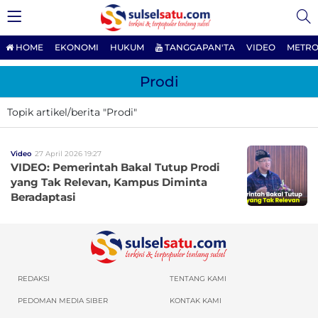
HOME
EKONOMI
HUKUM
TANGGAPAN'TA
VIDEO
METRO
Prodi
Topik artikel/berita "Prodi"
Video
27 April 2026 19:27
VIDEO: Pemerintah Bakal Tutup Prodi
yang Tak Relevan, Kampus Diminta
Beradaptasi
REDAKSI
TENTANG KAMI
PEDOMAN MEDIA SIBER
KONTAK KAMI