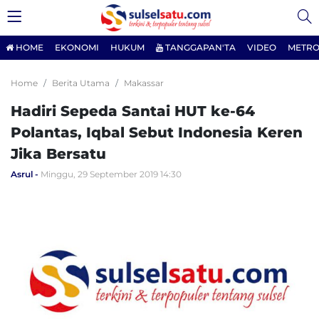
HOME
EKONOMI
HUKUM
TANGGAPAN'TA
VIDEO
METRO
Home
Berita Utama
Makassar
Hadiri Sepeda Santai HUT ke-64
Polantas, Iqbal Sebut Indonesia Keren
Jika Bersatu
Asrul
Minggu, 29 September 2019 14:30