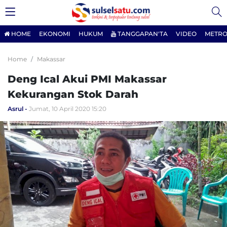
HOME
EKONOMI
HUKUM
TANGGAPAN'TA
VIDEO
METRO
Home
Makassar
Deng Ical Akui PMI Makassar
Kekurangan Stok Darah
Asrul
Jumat, 10 April 2020 15:20