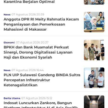
Karantina Berjalan Optimal
07 Agustus 2026 20:39
News
Anggota DPR RI Meity Rahmatia Kecam
Penganiayaan dan Pemerkosaan
Mahasiswi di Makassar
07 Agustus 2026 20:37
Ekonomi
BPKH dan Bank Muamalat Perkuat
Sinergi, Dorong Digitalisasi Layanan
Haji dan Ekonomi Syariah
07 Agustus 2026 16:44
News
PLN UIP Sulawesi Gandeng BINDA Sultra
Percepatan Infrastruktur
Ketenagalistrikan
07 Agustus 2026 15:12
Berita Utama
Indosat Luncurkan Zankore, Bangun
Platform Infrastruktur AI di Asia-Pasifik