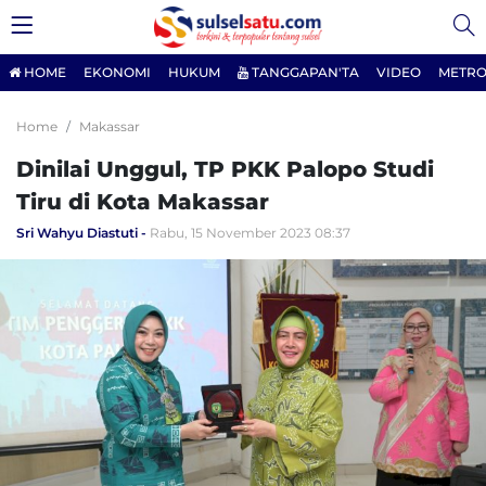
HOME
EKONOMI
HUKUM
TANGGAPAN'TA
VIDEO
METRO
Home
Makassar
Dinilai Unggul, TP PKK Palopo Studi
Tiru di Kota Makassar
Sri Wahyu Diastuti
Rabu, 15 November 2023 08:37