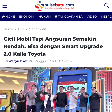
HOME
EKONOMI
HUKUM
TANGGAPAN'TA
VIDEO
METRO
Home
Bisnis
Otomotif
Cicil Mobil Tapi Angsuran Semakin
Rendah, Bisa dengan Smart Upgrade
2.0 Kalla Toyota
Sri Wahyu Diastuti
Minggu, 27 Juli 2025 17:52