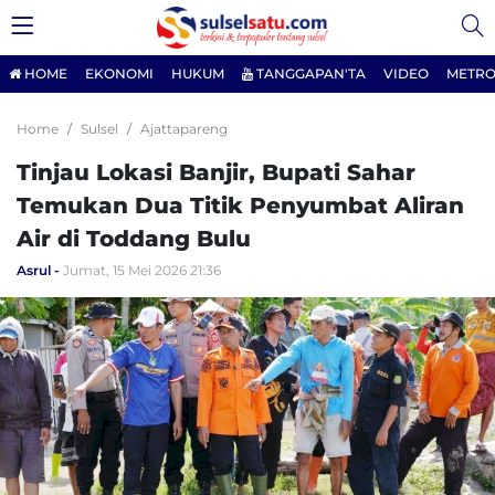
HOME
EKONOMI
HUKUM
TANGGAPAN'TA
VIDEO
METRO
Home
Sulsel
Ajattapareng
Tinjau Lokasi Banjir, Bupati Sahar
Temukan Dua Titik Penyumbat Aliran
Air di Toddang Bulu
Asrul
Jumat, 15 Mei 2026 21:36