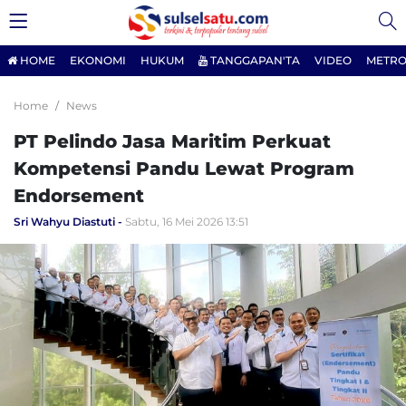
HOME
EKONOMI
HUKUM
TANGGAPAN'TA
VIDEO
METRO
Home
News
PT Pelindo Jasa Maritim Perkuat
Kompetensi Pandu Lewat Program
Endorsement
Sri Wahyu Diastuti
Sabtu, 16 Mei 2026 13:51