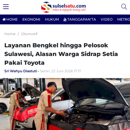
HOME
EKONOMI
HUKUM
TANGGAPAN'TA
VIDEO
METRO
Home
Otomotif
Layanan Bengkel hingga Pelosok
Sulawesi, Alasan Warga Sidrap Setia
Pakai Toyota
Sri Wahyu Diastuti
Senin, 22 Juni 2026 17:17