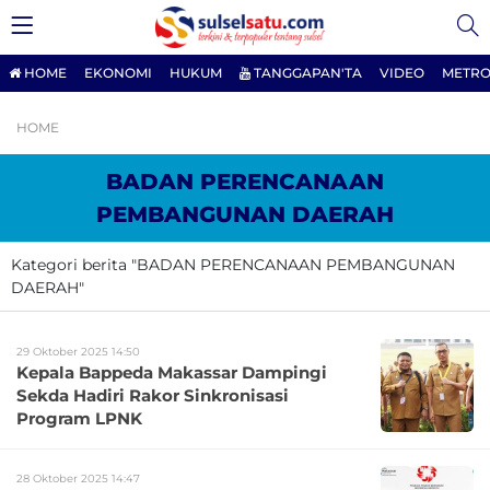
HOME
EKONOMI
HUKUM
TANGGAPAN'TA
VIDEO
METRO
HOME
BADAN PERENCANAAN
PEMBANGUNAN DAERAH
Kategori berita "BADAN PERENCANAAN PEMBANGUNAN
DAERAH"
29 Oktober 2025 14:50
Kepala Bappeda Makassar Dampingi
Sekda Hadiri Rakor Sinkronisasi
Program LPNK
28 Oktober 2025 14:47