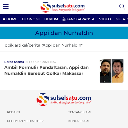
HOME
EKONOMI
HUKUM
TANGGAPAN'TA
VIDEO
METRO
Appi dan Nurhaldin
Topik artikel/berita "Appi dan Nurhaldin"
Berita Utama
21 Februari 2021 15:57
Ambil Formulir Pendaftaran, Appi dan
Nurhaldin Berebut Golkar Makassar
REDAKSI
TENTANG KAMI
PEDOMAN MEDIA SIBER
KONTAK KAMI