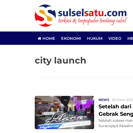
HOME
EKONOMI
HUKUM
VIDEO
ME
city launch
NEWS
18 Maret 2023
Setelah dari
Gebrak Sen
Setelah sukses men
Suracojaya Abadimo