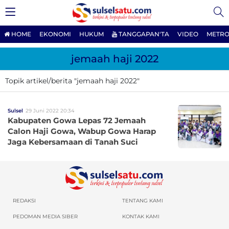
HOME
EKONOMI
HUKUM
TANGGAPAN'TA
VIDEO
METRO
jemaah haji 2022
Topik artikel/berita "jemaah haji 2022"
Sulsel
29 Juni 2022 20:34
Kabupaten Gowa Lepas 72 Jemaah
Calon Haji Gowa, Wabup Gowa Harap
Jaga Kebersamaan di Tanah Suci
REDAKSI
TENTANG KAMI
PEDOMAN MEDIA SIBER
KONTAK KAMI