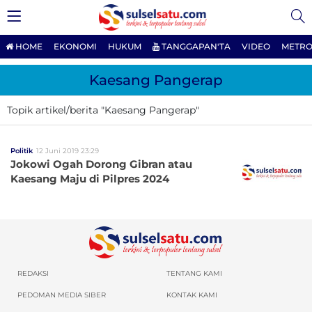
HOME
EKONOMI
HUKUM
TANGGAPAN'TA
VIDEO
METRO
Kaesang Pangerap
Topik artikel/berita "Kaesang Pangerap"
Politik
12 Juni 2019 23:29
Jokowi Ogah Dorong Gibran atau
Kaesang Maju di Pilpres 2024
REDAKSI
TENTANG KAMI
PEDOMAN MEDIA SIBER
KONTAK KAMI