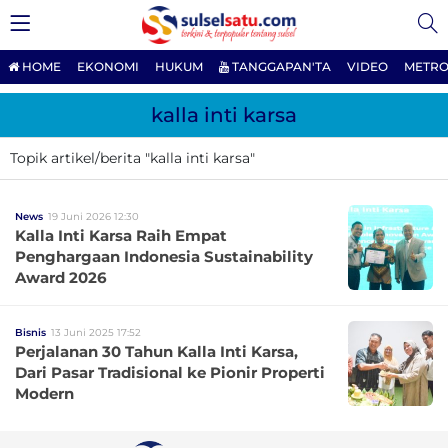
HOME
EKONOMI
HUKUM
TANGGAPAN'TA
VIDEO
METRO
kalla inti karsa
Topik artikel/berita "kalla inti karsa"
News
19 Juni 2026 12:30
Kalla Inti Karsa Raih Empat
Penghargaan Indonesia Sustainability
Award 2026
Bisnis
13 Juni 2025 17:52
Perjalanan 30 Tahun Kalla Inti Karsa,
Dari Pasar Tradisional ke Pionir Properti
Modern