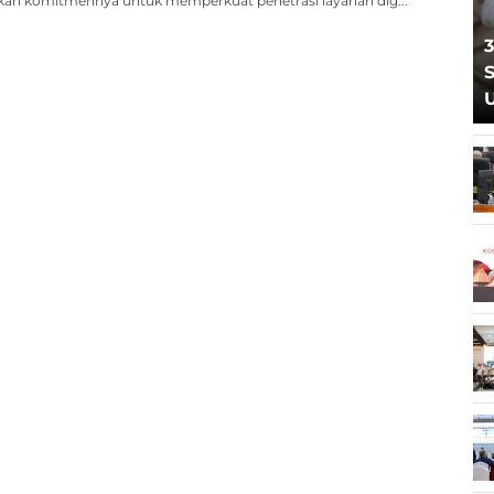
an komitmennya untuk memperkuat penetrasi layanan dig...
3
S