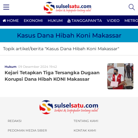
HOME
EKONOMI
HUKUM
TANGGAPAN'TA
VIDEO
METRO
Kasus Dana Hibah Koni Makassar
Topik artikel/berita "Kasus Dana Hibah Koni Makassar"
Hukum
09 Desember 2024 19:42
Kejari Tetapkan Tiga Tersangka Dugaan
Korupsi Dana Hibah KONI Makassar
REDAKSI
TENTANG KAMI
PEDOMAN MEDIA SIBER
KONTAK KAMI