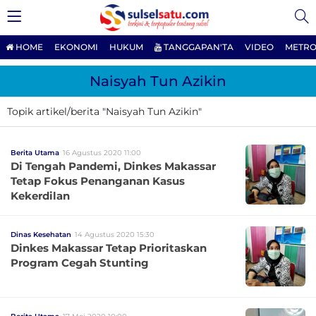
HOME
EKONOMI
HUKUM
TANGGAPAN'TA
VIDEO
METRO
Naisyah Tun Azikin
Topik artikel/berita "Naisyah Tun Azikin"
Berita Utama
16 Agustus 2020 11:00
Di Tengah Pandemi, Dinkes Makassar
Tetap Fokus Penanganan Kasus
Kekerdilan
Dinas Kesehatan
14 Agustus 2020 15:30
Dinkes Makassar Tetap Prioritaskan
Program Cegah Stunting