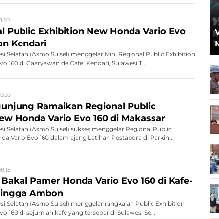
11:20
al Public Exhibition New Honda Vario Evo
V
an Kendari
si Selatan (Asmo Sulsel) menggelar Mini Regional Public Exhibition
o 160 di Caaryawan de Cafe, Kendari, Sulawesi T...
10:33
unjung Ramaikan Regional Public
New Honda Vario Evo 160 di Makassar
si Selatan (Asmo Sulsel) sukses menggelar Regional Public
da Vario Evo 160 dalam ajang Latihan Pestapora di Parkin...
08:18
 Bakal Pamer Honda Vario Evo 160 di Kafe-
 hingga Ambon
si Selatan (Asmo Sulsel) menggelar rangkaian Public Exhibition
 160 di sejumlah kafe yang tersebar di Sulawesi Se...