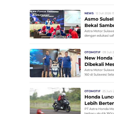
NEWS
12 Juli 2026 1
Asmo Sulsel 
Bekal Sambu
Astra Motor Sulawe
dengan edukasi safe
OTOMOTIF
09 Juli 
New Honda V
Dibekali Me
Astra Motor Sulawe
160 di Sulawesi Sel
OTOMOTIF
25 Juni 
Honda Luncu
Lebih Berte
PT Astra Honda Mo
terbaru skutik 160cc.