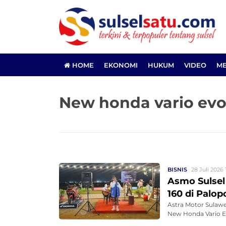
HOME
EKONOMI
HUKUM
VIDEO
ME
New honda vario evo
BISNIS
28 Juli 2026 
Asmo Sulse
160 di Palo
Astra Motor Sulawe
New Honda Vario Evo