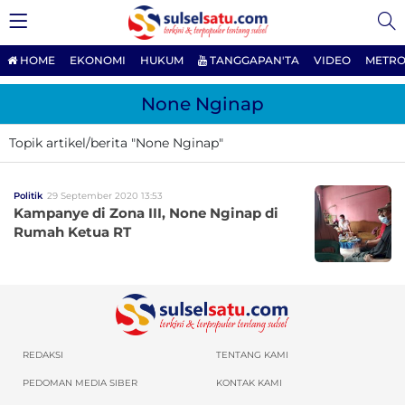
HOME
EKONOMI
HUKUM
TANGGAPAN'TA
VIDEO
METRO
None Nginap
Topik artikel/berita "None Nginap"
Politik
29 September 2020 13:53
Kampanye di Zona III, None Nginap di
Rumah Ketua RT
REDAKSI
TENTANG KAMI
PEDOMAN MEDIA SIBER
KONTAK KAMI